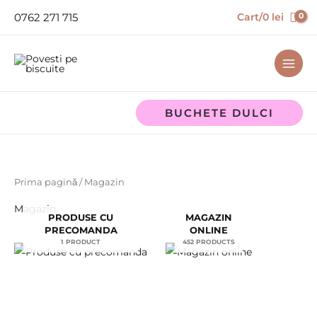
Skip
0762 271 715
Cart/
0
lei
to
content
BUCHETE DULCI
Prima pagină
/ Magazin
Magazin
PRODUSE CU
MAGAZIN
PRECOMANDA
ONLINE
1 PRODUCT
452 PRODUCTS