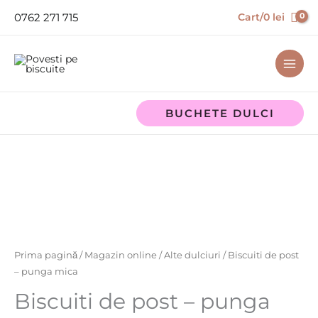
Skip
0762 271 715
Cart/
0
lei
to
content
BUCHETE DULCI
Cantitate
Biscuiti
de
post
-
punga
mica
Prima pagină
/
Magazin online
/
Alte dulciuri
/ Biscuiti de post
– punga mica
Biscuiti de post – punga