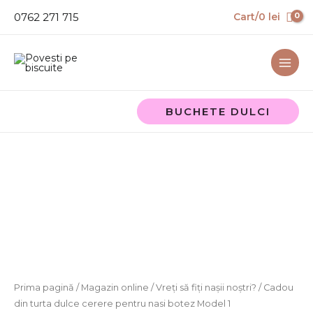
Skip
0762 271 715
Cart/
0
lei
to
content
BUCHETE DULCI
Cantitate
Cadou
din
turta
dulce
cerere
pentru
nasi
botez
Prima pagină
/
Magazin online
/
Vreți să fiți nașii noștri?
/ Cadou
Model
din turta dulce cerere pentru nasi botez Model 1