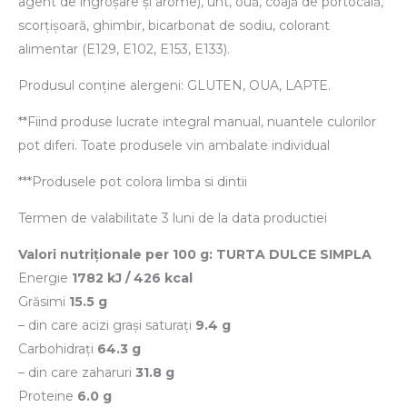
agent de îngroșare și arome), unt, ouă, coajă de portocală,
scorțișoară, ghimbir, bicarbonat de sodiu, colorant
alimentar (E129, E102, E153, E133).
Produsul conține alergeni: GLUTEN, OUA, LAPTE.
**Fiind produse lucrate integral manual, nuantele culorilor
pot diferi. Toate produsele vin ambalate individual
***Produsele pot colora limba si dintii
Termen de valabilitate 3 luni de la data productiei
Valori nutriționale per 100 g: TURTA DULCE SIMPLA
Energie
1782 kJ / 426 kcal
Grăsimi
15.5 g
– din care acizi grași saturați
9.4 g
Carbohidrați
64.3 g
– din care zaharuri
31.8 g
Proteine
6.0 g