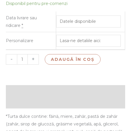
Disponibil pentru pre-comenzi
Data livrare sau
ridicare
*
Personalizare
-
+
ADAUGĂ ÎN COȘ
Descriere
Recenzii (0)
*Turta dulce contine: făină, miere, zahăr, pastă de zahăr
(zahăr, sirop de glucoză, grăsime vegetală, apă, glicerol,