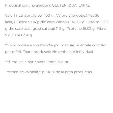
Produsul conține alergeni: GLUTEN, OUA, LAPTE.
Valori nutriționale per 100 g : Valore energetică 437.36
kcal, Glucide 91.14 g din care Zaharuri 46.82 g, Grăsimi 15.9
g din care acizi grași saturați 11.2 g, Proteine 16.02 g, Fibre
5 g, Sare 0.54 g.
**Fiind produse lucrate integral manual, nuantele culorilor
pot diferi. Toate produsele vin ambalate individual
***Produsele pot colora limba si dintii
Termen de valabilitate 3 luni de la data productiei