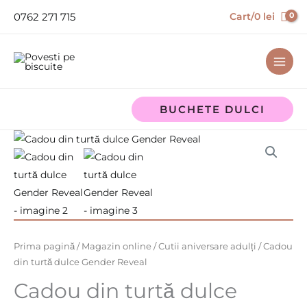
Skip
0762 271 715
Cart/
0
lei
to
content
BUCHETE DULCI
Cantitate
Cadou
din
turtă
dulce
Gender
Reveal
Prima pagină
/
Magazin online
/
Cutii aniversare adulți
/ Cadou
din turtă dulce Gender Reveal
Cadou din turtă dulce