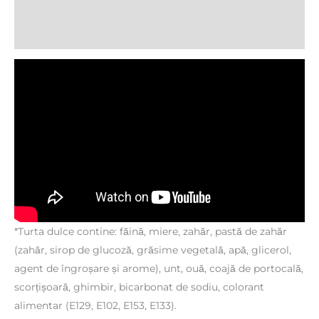
Informații suplimentare
Recenzii (0)
*Turta dulce contine: făină, miere, zahăr, pastă de zahăr
(zahăr, sirop de glucoză, grăsime vegetală, apă, glicerol,
agent de îngroșare și arome), unt, ouă, coajă de portocală,
scorțișoară, ghimbir, bicarbonat de sodiu, colorant
alimentar (E129, E102, E153, E133).