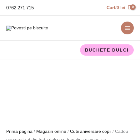
Skip
0762 271 715
Cart/
0
lei
to
content
BUCHETE DULCI
Cantitate
Interval
Cadou
de
Prima pagină
/
Magazin online
/
Cutii aniversare copii
/ Cadou
personalizat
prețuri:
personalizat din turta dulce cu tematica gimnastica