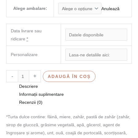
Alege ambalare:
Anulează
Data livrare sau
ridicare
*
Personalizare
-
+
ADAUGĂ ÎN COȘ
Descriere
Informații suplimentare
Recenzii (0)
*Turta dulce contine: făină, miere, zahăr, pastă de zahăr (zahăr,
sirop de glucoză, grăsime vegetală, apă, glicerol, agent de
îngroșare și arome), unt, ouă, coajă de portocală, scorțișoară,