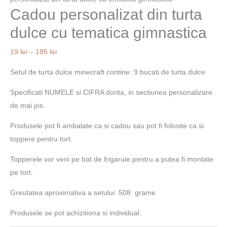
Cadou personalizat din turta
din
19 lei
turta
până
dulce cu tematica gimnastica
dulce
la
cu
185 lei
19
lei
–
185
lei
tematica
Setul de turta dulce minecraft contine: 9 bucati de turta dulce
gimnastica
Specificati NUMELE si CIFRA dorita, in sectiunea personalizare
de mai jos.
Produsele pot fi ambalate ca si cadou sau pot fi folosite ca si
toppere pentru tort.
Topperele vor veni pe bat de frigaruie pentru a putea fi montate
pe tort.
Greutatea aproximativa a setului: 508 grame
Produsele se pot achizitiona si individual.