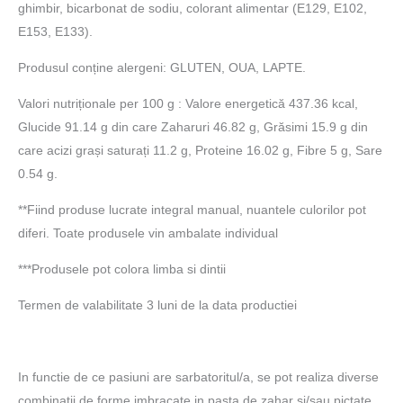
ghimbir, bicarbonat de sodiu, colorant alimentar (E129, E102,
E153, E133).
Produsul conține alergeni: GLUTEN, OUA, LAPTE.
Valori nutriționale per 100 g : Valore energetică 437.36 kcal,
Glucide 91.14 g din care Zaharuri 46.82 g, Grăsimi 15.9 g din
care acizi grași saturați 11.2 g, Proteine 16.02 g, Fibre 5 g, Sare
0.54 g.
**Fiind produse lucrate integral manual, nuantele culorilor pot
diferi. Toate produsele vin ambalate individual
***Produsele pot colora limba si dintii
Termen de valabilitate 3 luni de la data productiei
In functie de ce pasiuni are sarbatoritul/a, se pot realiza diverse
combinatii de forme imbracate in pasta de zahar si/sau pictate