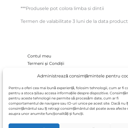
***Produsele pot colora limba si dintii
Termen de valabilitate 3 luni de la data product
Contul meu
Termeni și Condiții
Politică de confidențialitate
Administrează consimțămintele pentru coo
Politică cookie-uri
Intrebari frecvente
Pentru a oferi cea mai bună experiență, folosim tehnologii, cum ar fi c
Cerere de retragere din contract
pentru a stoca și/sau accesa informațiile despre dispozitive. Consimț
pentru aceste tehnologii ne permite să procesăm date, cum ar fi
Contact
comportamentul de navigare sau ID-uri unice pe acest site. Dacă nu îț
ANPC
consimțământul sau îți retragi consimțământul dat poate avea afecte 
asupra unor anumite funcționalități și funcții.