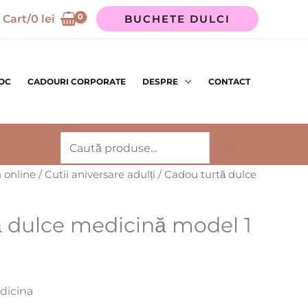
Cart/
0
lei
BUCHETE DULCI
TOC
CADOURI CORPORATE
DESPRE
CONTACT
Caută
 online
/
Cutii aniversare adulți
/ Cadou turtă dulce
 dulce medicină model 1
dicina