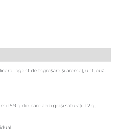
licerol, agent de îngroșare și arome), unt, ouă,
 15.9 g din care acizi grași saturați 11.2 g,
idual