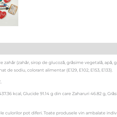
i (0)
de zahăr (zahăr, sirop de glucoză, grăsime vegetală, apă, g
nat de sodiu, colorant alimentar (E129, E102, E153, E133).
.
37.36 kcal, Glucide 91.14 g din care Zaharuri 46.82 g, Grăsimi
e culorilor pot diferi. Toate produsele vin ambalate indiv