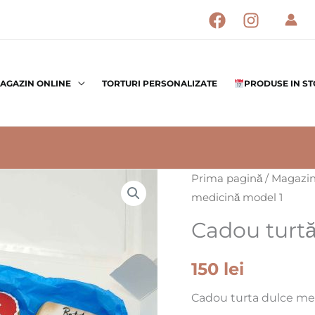
AGAZIN ONLINE
TORTURI PERSONALIZATE
PRODUSE IN S
Cantitate
Prima pagină
/
Magazin
medicină model 1
Cadou
turtă
Cadou turtă
dulce
medicină
150
lei
model
Cadou turta dulce me
1