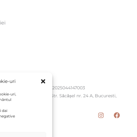
iei
BISCURA SRL
kie-uri
CUI: 52002608, J2025044147003
ookie-uri,
Punct de lucru: Str. Săcășel nr. 24 A, Bucuresti,
ământul
Jud. Bucuresti
i dai
negative