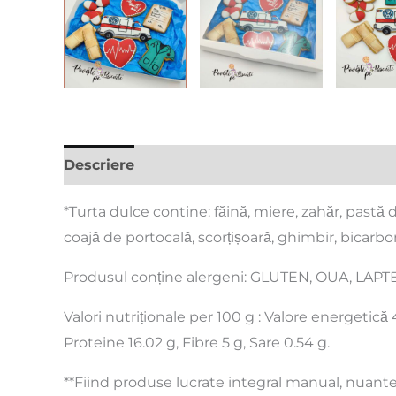
Descriere
Informații suplimentare
Recenzi
*Turta dulce contine: făină, miere, zahăr, pastă 
coajă de portocală, scorțișoară, ghimbir, bicarbo
Produsul conține alergeni: GLUTEN, OUA, LAPTE
Valori nutriționale per 100 g : Valore energetică 4
Proteine 16.02 g, Fibre 5 g, Sare 0.54 g.
**Fiind produse lucrate integral manual, nuantel