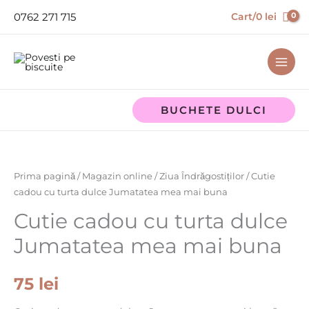
Skip
0762 271 715
Cart/
0
lei
to
content
BUCHETE DULCI
Cantitate
Cutie
cadou
Prima pagină
/
Magazin online
/
Ziua Îndrăgostiților
/ Cutie
cu
cadou cu turta dulce Jumatatea mea mai buna
turta
Cutie cadou cu turta dulce
dulce
Jumatatea mea mai buna
Jumatatea
mea
75
lei
mai
buna