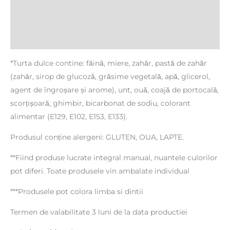
Informații suplimentare
Recenzii (0)
*Turta dulce contine: făină, miere, zahăr, pastă de zahăr
(zahăr, sirop de glucoză, grăsime vegetală, apă, glicerol,
agent de îngroșare și arome), unt, ouă, coajă de portocală,
scorțișoară, ghimbir, bicarbonat de sodiu, colorant
alimentar (E129, E102, E153, E133).
Produsul conține alergeni: GLUTEN, OUA, LAPTE.
**Fiind produse lucrate integral manual, nuantele culorilor
pot diferi. Toate produsele vin ambalate individual
***Produsele pot colora limba si dintii
Termen de valabilitate 3 luni de la data productiei