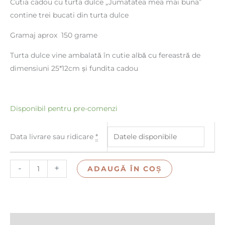
Cutia cadou cu turta dulce „Jumatatea mea mai buna”
contine trei bucati din turta dulce
Gramaj aprox 150 grame
Turta dulce vine ambalată în cutie albă cu fereastră de
dimensiuni 25*12cm și fundita cadou
Disponibil pentru pre-comenzi
Data livrare sau ridicare
*
-
+
ADAUGĂ ÎN COȘ
Descriere