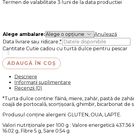
Termen de valabilitate 3 luni de la data productiei
Alege ambalare:
Anulează
Data livrare sau ridicare
*
Cantitate Cutie cadou cu turtă dulce pentru pescar
-
ADAUGĂ ÎN COȘ
Descriere
Informații suplimentare
Recenzii (0)
*Turta dulce contine: făină, miere, zahăr, pastă de zahăr
coajă de portocală, scorțișoară, ghimbir, bicarbonat de s
Produsul conține alergeni: GLUTEN, OUA, LAPTE.
Valori nutriționale per 100 g : Valore energetică 437.36 kc
16.02 g, Fibre 5 g, Sare 0.54 g.