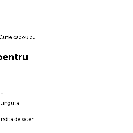
 Cutie cadou cu
pentru
me
 punguta
undita de saten