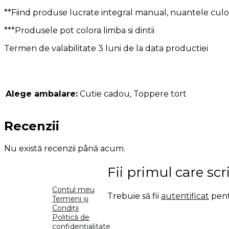
**Fiind produse lucrate integral manual, nuantele culor
***Produsele pot colora limba si dintii
Termen de valabilitate 3 luni de la data productiei
Alege ambalare:
Cutie cadou, Toppere tort
Recenzii
Nu există recenzii până acum.
Fii primul care sc
Contul meu
Trebuie să fii
autentificat
pent
Termeni și
Condiții
Politică de
confidențialitate