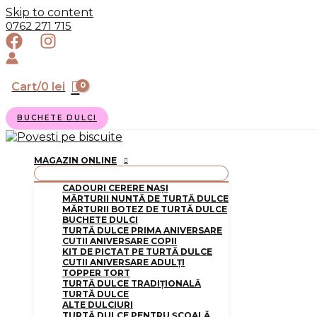
Skip to content
0762 271 715
Cart/
0
lei
BUCHETE DULCI
MAGAZIN ONLINE
CADOURI CERERE NAȘI
MĂRTURII NUNTĂ DE TURTĂ DULCE
MĂRTURII BOTEZ DE TURTĂ DULCE
BUCHETE DULCI
TURTĂ DULCE PRIMA ANIVERSARE
CUTII ANIVERSARE COPII
KIT DE PICTAT PE TURTĂ DULCE
CUTII ANIVERSARE ADULȚI
TOPPER TORT
TURTĂ DULCE TRADIȚIONALĂ
TURTĂ DULCE
ALTE DULCIURI
TURTĂ DULCE PENTRU ȘCOALĂ