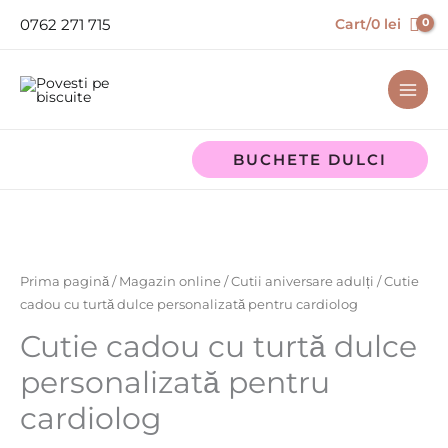
Skip
0762 271 715
Cart/
0
lei
to
content
BUCHETE DULCI
Cantitate
Cutie
cadou
cu
Prima pagină
/
Magazin online
/
Cutii aniversare adulți
/ Cutie
turtă
cadou cu turtă dulce personalizată pentru cardiolog
dulce
Cutie cadou cu turtă dulce
personalizată
personalizată pentru
pentru
cardiolog
cardiolog