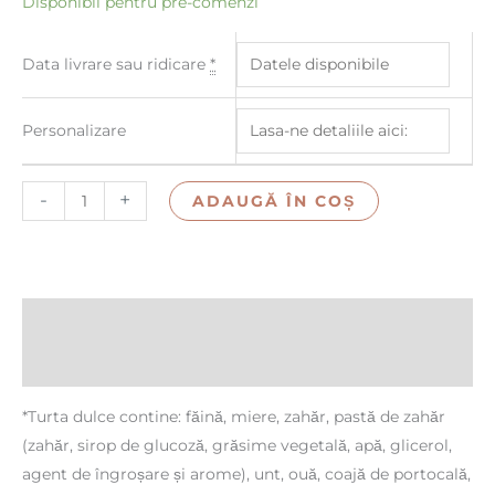
Disponibil pentru pre-comenzi
Data livrare sau ridicare
*
Personalizare
-
+
ADAUGĂ ÎN COȘ
Descriere
Recenzii (0)
*Turta dulce contine: făină, miere, zahăr, pastă de zahăr
(zahăr, sirop de glucoză, grăsime vegetală, apă, glicerol,
agent de îngroșare și arome), unt, ouă, coajă de portocală,