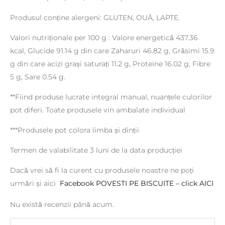
Produsul conține alergeni: GLUTEN, OUĂ, LAPTE.
Valori nutriționale per 100 g : Valore energetică 437.36
kcal, Glucide 91.14 g din care Zaharuri 46.82 g, Grăsimi 15.9
g din care acizi grași saturați 11.2 g, Proteine 16.02 g, Fibre
5 g, Sare 0.54 g.
**Fiind produse lucrate integral manual, nuanțele culorilor
pot diferi. Toate produsele vin ambalate individual
***Produsele pot colora limba și dinții
Termen de valabilitate 3 luni de la data producției
Dacă vrei să fi la curent cu produsele noastre ne poți
urmări și aici
Facebook POVESTI PE BISCUITE – click AICI
Nu există recenzii până acum.