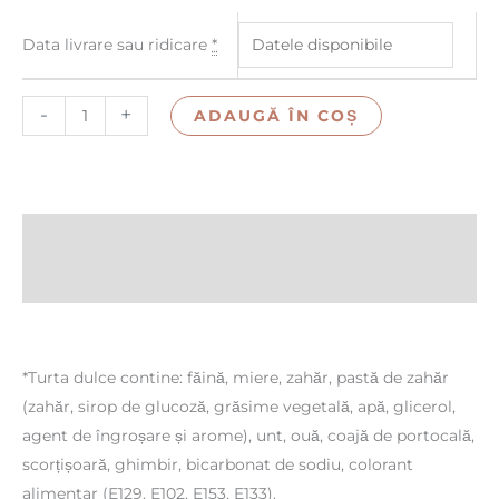
Data livrare sau ridicare
*
-
+
ADAUGĂ ÎN COȘ
Descriere
Recenzii (0)
*Turta dulce contine: făină, miere, zahăr, pastă de zahăr
(zahăr, sirop de glucoză, grăsime vegetală, apă, glicerol,
agent de îngroșare și arome), unt, ouă, coajă de portocală,
scorțișoară, ghimbir, bicarbonat de sodiu, colorant
alimentar (E129, E102, E153, E133).