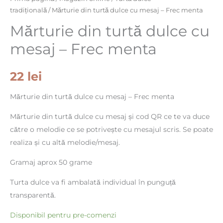
turtă
tradițională
/ Mărturie din turtă dulce cu mesaj – Frec menta
dulce
Mărturie din turtă dulce cu
cu
mesaj – Frec menta
mesaj
-
22
lei
Frec
menta
Mărturie din turtă dulce cu mesaj – Frec menta
Mărturie din turtă dulce cu mesaj și cod QR ce te va duce
către o melodie ce se potrivește cu mesajul scris. Se poate
realiza și cu altă melodie/mesaj.
Gramaj aprox 50 grame
Turta dulce va fi ambalată individual în punguță
transparentă.
Disponibil pentru pre-comenzi