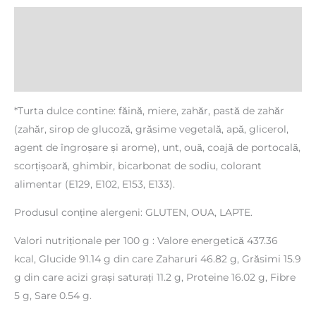
Descriere
Informații suplimentare
Recenzii (0)
*Turta dulce contine: făină, miere, zahăr, pastă de zahăr
(zahăr, sirop de glucoză, grăsime vegetală, apă, glicerol,
agent de îngroșare și arome), unt, ouă, coajă de portocală,
scorțișoară, ghimbir, bicarbonat de sodiu, colorant
alimentar (E129, E102, E153, E133).
Produsul conține alergeni: GLUTEN, OUA, LAPTE.
Valori nutriționale per 100 g : Valore energetică 437.36
kcal, Glucide 91.14 g din care Zaharuri 46.82 g, Grăsimi 15.9
g din care acizi grași saturați 11.2 g, Proteine 16.02 g, Fibre
5 g, Sare 0.54 g.