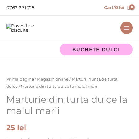
Skip
0762 271 715
Cart/
0
lei
to
content
BUCHETE DULCI
Cantitate
Marturie
din
Prima pagină
/
Magazin online
/
Mărturii nuntă de turtă
turta
dulce
/ Marturie din turta dulce la malul marii
dulce
Marturie din turta dulce la
la
malul marii
malul
marii
25
lei