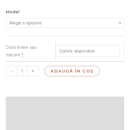
Model
Data livrare sau
ridicare
*
-
+
ADAUGĂ ÎN COȘ
Descriere
Informații suplimentare
Recenzii (0)