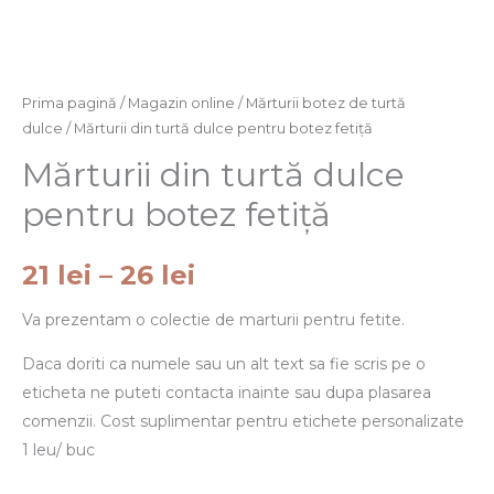
26 lei
Prima pagină
/
Magazin online
/
Mărturii botez de turtă
dulce
/ Mărturii din turtă dulce pentru botez fetiță
Mărturii din turtă dulce
pentru botez fetiță
21
lei
–
26
lei
Va prezentam o colectie de marturii pentru fetite.
Daca doriti ca numele sau un alt text sa fie scris pe o
eticheta ne puteti contacta inainte sau dupa plasarea
comenzii. Cost suplimentar pentru etichete personalizate
1 leu/ buc