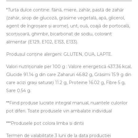
*Turta dulce contine: făină, miere, zahăr, pastă de zahăr
(zahăr, sirop de glucoză, grăsime vegetală, apă, glicerol,
agent de îngroșare și arome), unt, ouă, coajă de portocală,
scorțișoară, ghimbir, bicarbonat de sodiu, colorant
alimentar (E129, E102, E153, E133).
Produsul conține alergeni: GLUTEN, OUA, LAPTE.
Valori nutriționale per 100 g : Valore energetică 437.36 kcal,
Glucide 91.14 g din care Zaharuri 46.82 g, Grăsimi 15.9 g din
care acizi grași saturați 11.2 g, Proteine 16.02 g, Fibre 5 g,
Sare 0.54 g.
**Fiind produse lucrate integral manual, nuantele culorilor
pot diferi. Toate produsele vin ambalate individual
***Produsele pot colora limba si dintii
Termen de valabilitate 3 luni de la data productiei