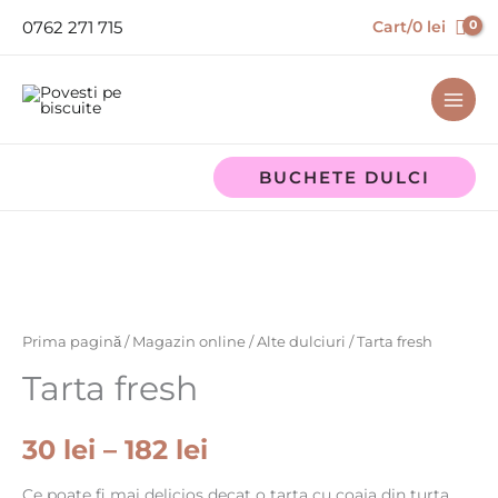
Skip
0762 271 715
Cart/
0
lei
to
content
BUCHETE DULCI
Cantitate
Interval
Tarta
de
fresh
prețuri:
Prima pagină
/
Magazin online
/
Alte dulciuri
/ Tarta fresh
30 lei
Tarta fresh
până
30
lei
–
182
lei
la
Ce poate fi mai delicios decat o tarta cu coaja din turta