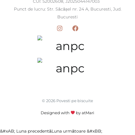
CUI: 52002608, J2025044147003
Punct de lucru: Str. Săcășel nr. 24 A, Bucuresti, Jud.
Bucuresti
© 2026 Povesti pe biscuite
Designed with
by atMari
&#xAB; Luna precedentă
Luna următoare &#xBB;