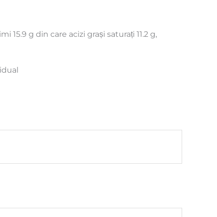
 15.9 g din care acizi grași saturați 11.2 g,
idual