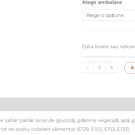
Alege ambalare
Data livrare sau ridica
-
+
A
i (0)
de zahăr (zahăr, sirop de glucoză, grăsime vegetală, apă, g
nat de sodiu, colorant alimentar (E129, E102, E153, E133).