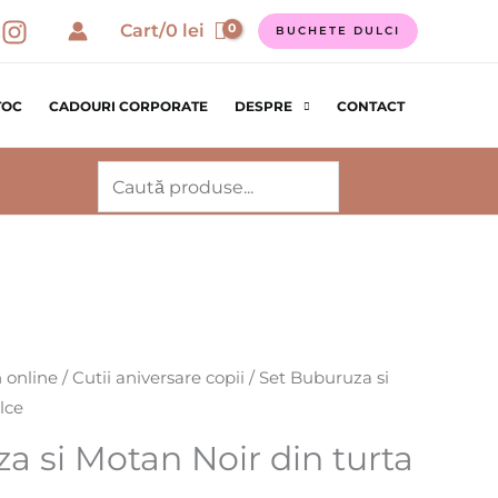
Cart/
0
lei
BUCHETE DULCI
TOC
CADOURI CORPORATE
DESPRE
CONTACT
Caută
 online
/
Cutii aniversare copii
/ Set Buburuza si
lce
a si Motan Noir din turta