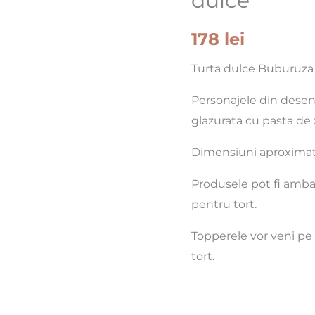
dulce
Motan
Noir
178
lei
din
turta
Turta dulce Buburuza 
dulce
Personajele din desen
glazurata cu pasta de 
Dimensiuni aproximati
Produsele pot fi ambal
pentru tort.
Topperele vor veni pe
tort.