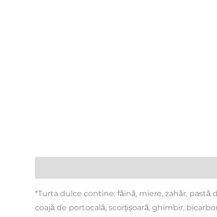
Descriere
Informații suplimentare
Recenzi
*Turta dulce contine: făină, miere, zahăr, pastă 
coajă de portocală, scorțișoară, ghimbir, bicarbo