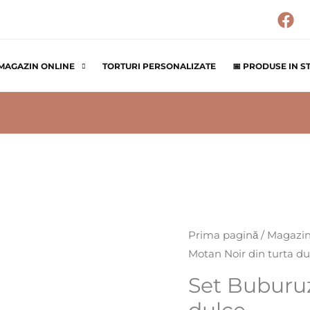
MAGAZIN ONLINE
TORTURI PERSONALIZATE
📅 PRODUSE IN S
Cantitate
Prima pagină
/
Magazin
Motan Noir din turta du
Set
Buburuza
Set Buburuz
si