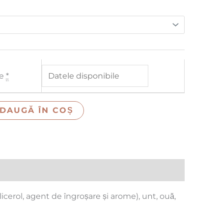
re
*
DAUGĂ ÎN COȘ
licerol, agent de îngroșare și arome), unt, ouă,