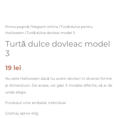
dovleac
model
3
Prima pagină
/
Magazin online
/
Turtă dulce pentru
Halloween
/ Turtă dulce dovleac model 3
Turtă dulce dovleac model
3
19
lei
Nu este Halloween dacă nu avem dovleci în diverse forme
și dimensiuni. De aceea, vei găsi 3 modele diferite, să ai de
unde alege.
Produsul vine ambalat individual
Gramaj aprox 40g