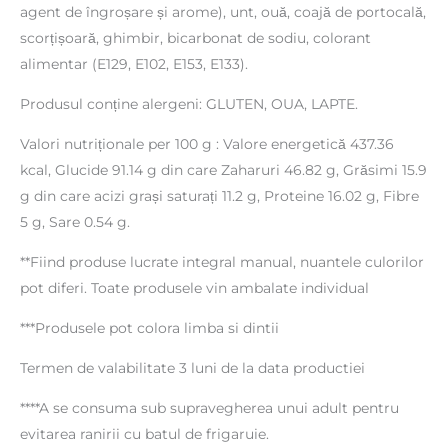
agent de îngroșare și arome), unt, ouă, coajă de portocală,
scorțișoară, ghimbir, bicarbonat de sodiu, colorant
alimentar (E129, E102, E153, E133).
Produsul conține alergeni: GLUTEN, OUA, LAPTE.
Valori nutriționale per 100 g : Valore energetică 437.36
kcal, Glucide 91.14 g din care Zaharuri 46.82 g, Grăsimi 15.9
g din care acizi grași saturați 11.2 g, Proteine 16.02 g, Fibre
5 g, Sare 0.54 g.
**Fiind produse lucrate integral manual, nuantele culorilor
pot diferi. Toate produsele vin ambalate individual
***Produsele pot colora limba si dintii
Termen de valabilitate 3 luni de la data productiei
****A se consuma sub supravegherea unui adult pentru
evitarea ranirii cu batul de frigaruie.