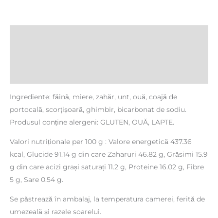
Descriere
Informații suplimentare
Recenzii (0)
Ingrediente: făină, miere, zahăr, unt, ouă, coajă de
portocală, scorțișoară, ghimbir, bicarbonat de sodiu.
Produsul conține alergeni: GLUTEN, OUĂ, LAPTE.
Valori nutriționale per 100 g : Valore energetică 437.36
kcal, Glucide 91.14 g din care Zaharuri 46.82 g, Grăsimi 15.9
g din care acizi grași saturați 11.2 g, Proteine 16.02 g, Fibre
5 g, Sare 0.54 g.
Se păstrează în ambalaj, la temperatura camerei, ferită de
umezeală și razele soarelui.