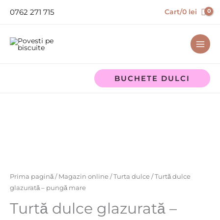
Skip
0762 271 715
Cart/
0
lei
to
content
BUCHETE DULCI
Cantitate
Turtă
dulce
glazurată
-
pungă
mare
Prima pagină
/
Magazin online
/
Turta dulce
/ Turtă dulce
glazurată – pungă mare
Turtă dulce glazurată –