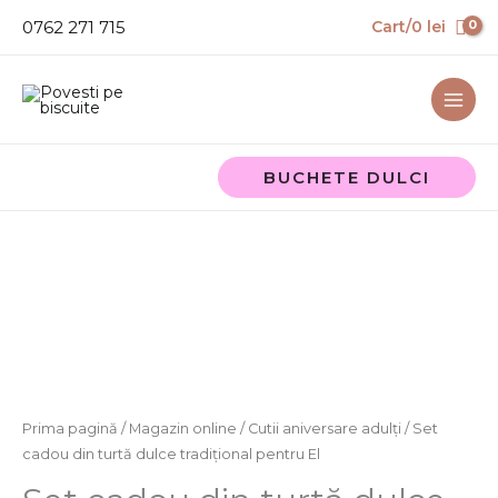
Skip
0762 271 715
Cart/
0
lei
to
content
BUCHETE DULCI
Cantitate
Set
cadou
din
turtă
dulce
tradițional
pentru
Prima pagină
/
Magazin online
/
Cutii aniversare adulți
/ Set
El
cadou din turtă dulce tradițional pentru El